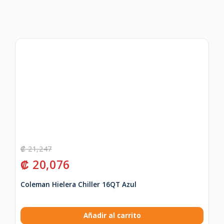
₡
21,247
₡
20,076
Coleman Hielera Chiller 16QT Azul
Añadir al carrito