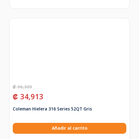
₡
36,309
₡
34,913
Coleman Hielera 316 Series 52QT Gris
Añadir al carrito