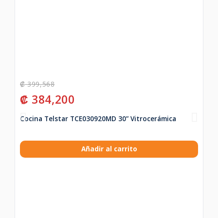
₡
399,568
₡
384,200
Cocina Telstar TCE030920MD 30” Vitrocerámica
Añadir al carrito
₡
₡
La
Sy