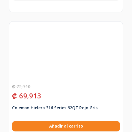
₡
72,710
₡
69,913
Coleman Hielera 316 Series 62QT Rojo Gris
Añadir al carrito