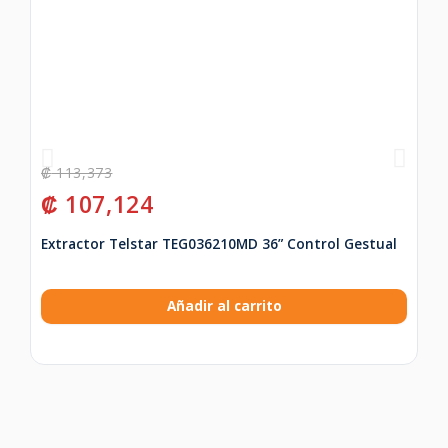
₡
113,373
₡
₡
107,124
₡
Extractor Telstar TEG036210MD 36” Control Gestual
Te
Añadir al carrito