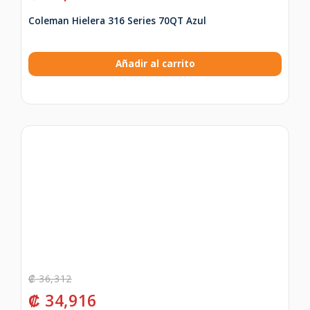
Coleman Hielera 316 Series 70QT Azul
Añadir al carrito
₡
36,312
₡
34,916