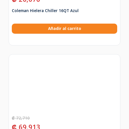
Coleman Hielera Chiller 16QT Azul
Añadir al carrito
₡
72,710
₡
69,913