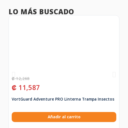
LO MÁS BUSCADO
₡
12,268
₡
₡
11,587
₡
VortGuard Adventure PRO Linterna Trampa Insectos
Añadir al carrito