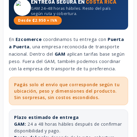
ENTREGA SEGURA EN
COSTA RICA
GAM 24–48 horas hábiles. Resto del país
según ruta y cobertura.
Desde ₡2.950 + IVA
En
Ezcomerce
coordinamos tu entrega con
Puerta
a Puerta
, una empresa reconocida de transporte
nacional. Dentro del
GAM
aplican tarifas base según
peso. Fuera del GAM, también podemos coordinar
con la empresa de transporte de tu preferencia.
Pagás solo el envío que corresponde según tu
ubicación, peso y dimensiones del producto.
Sin sorpresas, sin costos escondidos.
Plazo estimado de entrega
GAM:
24 a 48 horas hábiles después de confirmar
disponibilidad y pago.