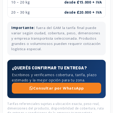
10 – 20 kg
desde ₡15.000 + IVA
20 – 30 kg
desde ₡20.000 + IVA
Importante:
fuera del GAM la tarifa final puede
variar según ciudad, cobertura, peso, dimensiones
y empresa transportista seleccionada. Productos
grandes o voluminosos pueden requerir cotización
logística especial.
¿QUERÉS CONFIRMAR TU ENTREGA?
Escribinos y verificamos cobertura, tarifa, plazo
estimado y la mejor opción para tu zona.
Consultar por WhatsApp
Tarifas referenciales sujetas a ubicación exacta, peso real,
dimensiones del producto, disponibilidad de cobertura, ruta
de entrega y condiciones de la empresa transportista.