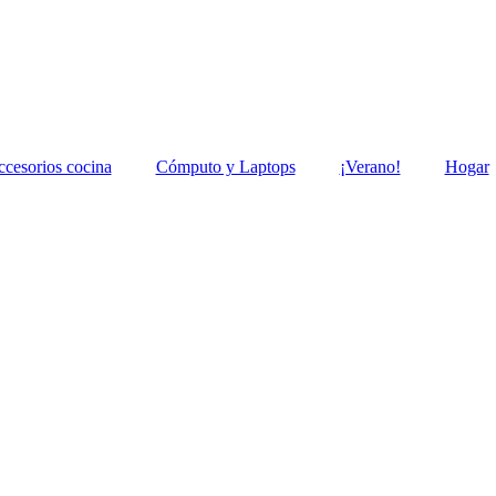
ccesorios cocina
Cómputo y Laptops
¡Verano!
Hogar