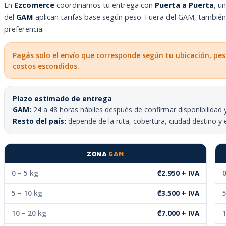
En
Ezcomerce
coordinamos tu entrega con
Puerta a Puerta
, u
del
GAM
aplican tarifas base según peso. Fuera del GAM, tambié
preferencia.
Pagás solo el envío que corresponde según tu ubicación, pes
costos escondidos.
Plazo estimado de entrega
GAM:
24 a 48 horas hábiles después de confirmar disponibilidad 
Resto del país:
depende de la ruta, cobertura, ciudad destino y 
ZONA
GAM
0 – 5 kg
₡2.950 + IVA
0
5 – 10 kg
₡3.500 + IVA
5
10 – 20 kg
₡7.000 + IVA
1