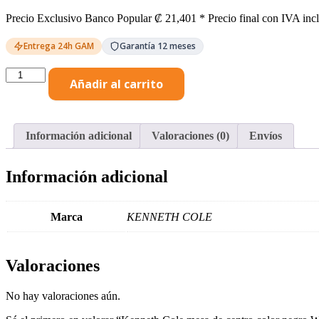
Precio Exclusivo Banco Popular
₡
21,401
* Precio final con IVA inc
Entrega 24h GAM
Garantía 12 meses
Kenneth
Añadir al carrito
Cole
mesa
de
centro
Información adicional
Valoraciones (0)
Envíos
color
negro
W50
Información adicional
x
H50
x
D50
Marca
KENNETH COLE
cm-
KCWD2022054-
B
Valoraciones
cantidad
No hay valoraciones aún.