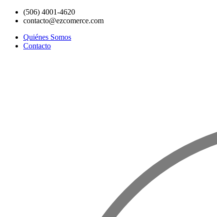
Ir
(506) 4001-4620
al
contacto@ezcomerce.com
contenido
Quiénes Somos
Contacto