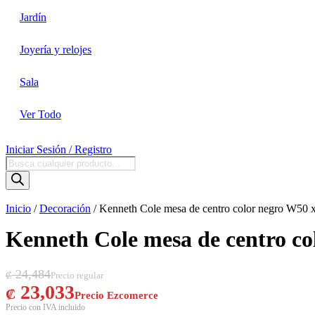
Jardín
Joyería y relojes
Sala
Ver Todo
Iniciar Sesión / Registro
Búsqueda
de
productos
Inicio
/
Decoración
/ Kenneth Cole mesa de centro color negro W
Kenneth Cole mesa de centro 
El precio original era: ₡ 24,484.
El precio actual es: ₡ 23,033.
24,484
₡
23,033
₡