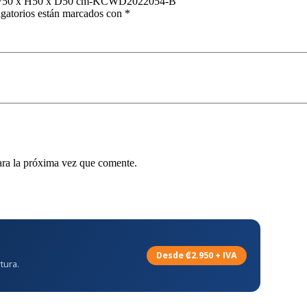
egro W50 x H50 x D50 cm-KCWD2022054-B”
gatorios están marcados con
*
ara la próxima vez que comente.
Desde ₡2.950 + IVA
tura.