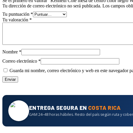
Sé el primero en valorar “Kenneth Cole mesa de centro color n
Tu dirección de correo electrónico no será publicada.
Los campos obli
Tu puntuación
*
Tu valoración
*
Nombre
*
Correo electrónico
*
Guarda mi nombre, correo electrónico y web en este navegador p
ENTREGA SEGURA EN
COSTA RICA
GAM 24–48 horas hábiles. Resto del país según ruta y cober