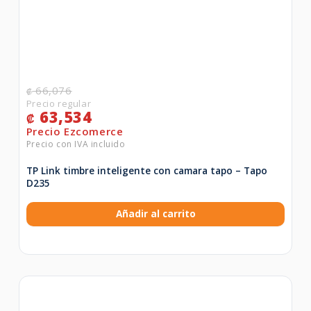
66,076
₡
63,534
₡
TP Link timbre inteligente con camara tapo – Tapo
D235
Añadir al carrito