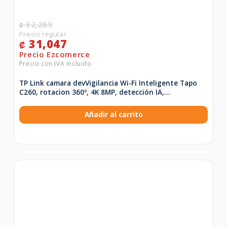
32,289
₡
31,047
₡
TP Link camara devVigilancia Wi-Fi Inteligente Tapo
C260, rotacion 360º, 4K 8MP, detección IA,
reconocimiento facial, vision nocturna – Tapo C260
Añadir al carrito