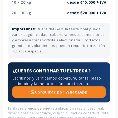
10 – 20 kg
desde ₡15.000 + IVA
20 – 30 kg
desde ₡20.000 + IVA
Importante:
fuera del GAM la tarifa final puede
variar según ciudad, cobertura, peso, dimensiones
y empresa transportista seleccionada. Productos
grandes o voluminosos pueden requerir cotización
logística especial.
¿QUERÉS CONFIRMAR TU ENTREGA?
Escribinos y verificamos cobertura, tarifa, plazo
estimado y la mejor opción para tu zona.
Consultar por WhatsApp
Tarifas referenciales sujetas a ubicación exacta, peso real,
dimensiones del producto, disponibilidad de cobertura, ruta
de entrega y condiciones de la empresa transportista.