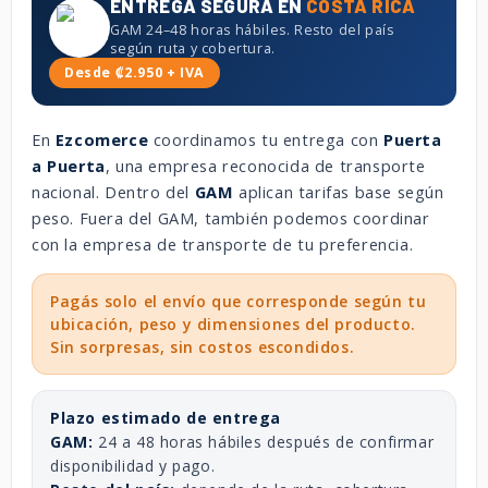
ENTREGA SEGURA EN
COSTA RICA
GAM 24–48 horas hábiles. Resto del país
según ruta y cobertura.
Desde ₡2.950 + IVA
En
Ezcomerce
coordinamos tu entrega con
Puerta
a Puerta
, una empresa reconocida de transporte
nacional. Dentro del
GAM
aplican tarifas base según
peso. Fuera del GAM, también podemos coordinar
con la empresa de transporte de tu preferencia.
Pagás solo el envío que corresponde según tu
ubicación, peso y dimensiones del producto.
Sin sorpresas, sin costos escondidos.
Plazo estimado de entrega
GAM:
24 a 48 horas hábiles después de confirmar
disponibilidad y pago.