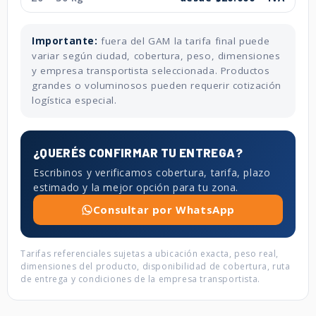
Importante:
fuera del GAM la tarifa final puede
variar según ciudad, cobertura, peso, dimensiones
y empresa transportista seleccionada. Productos
grandes o voluminosos pueden requerir cotización
logística especial.
¿QUERÉS CONFIRMAR TU ENTREGA?
Escribinos y verificamos cobertura, tarifa, plazo
estimado y la mejor opción para tu zona.
Consultar por WhatsApp
Tarifas referenciales sujetas a ubicación exacta, peso real,
dimensiones del producto, disponibilidad de cobertura, ruta
de entrega y condiciones de la empresa transportista.