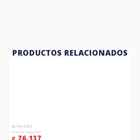
PRODUCTOS RELACIONADOS
79,182
₡
76,137
₡