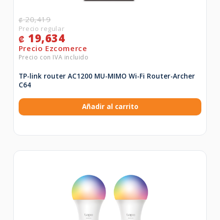
20,419
₡
19,634
₡
TP-link router AC1200 MU-MIMO Wi-Fi Router-Archer
C64
Añadir al carrito