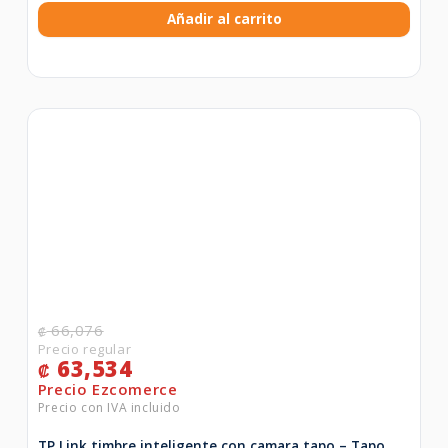
Añadir al carrito
66,076
₡
63,534
₡
TP Link timbre inteligente con camara tapo – Tapo