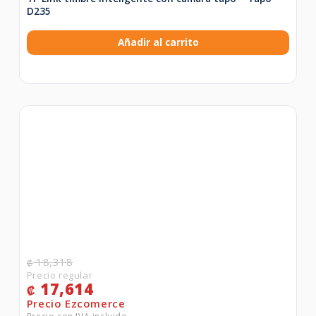
D235
Añadir al carrito
18,318
₡
17,614
₡