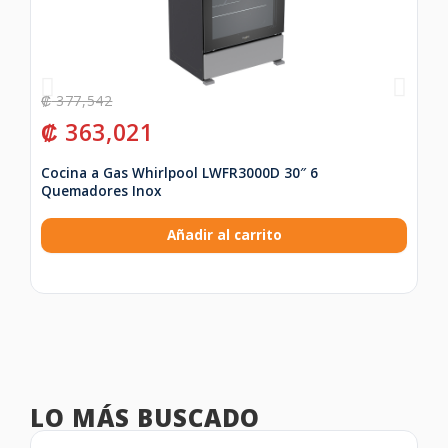
₡
377,542
₡
₡
363,021
₡
Cocina a Gas Whirlpool LWFR3000D 30″ 6
Co
Quemadores Inox
Añadir al carrito
LO MÁS BUSCADO