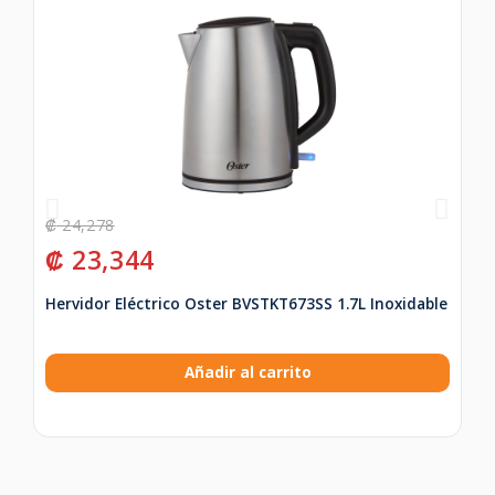
₡
24,278
₡
₡
23,344
₡
Hervidor Eléctrico Oster BVSTKT673SS 1.7L Inoxidable
Te
Añadir al carrito