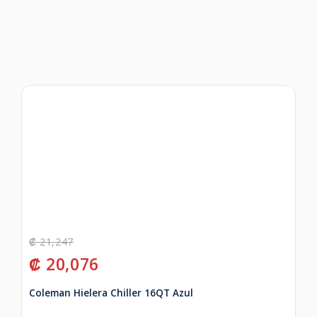
₡
21,247
₡
20,076
Coleman Hielera Chiller 16QT Azul