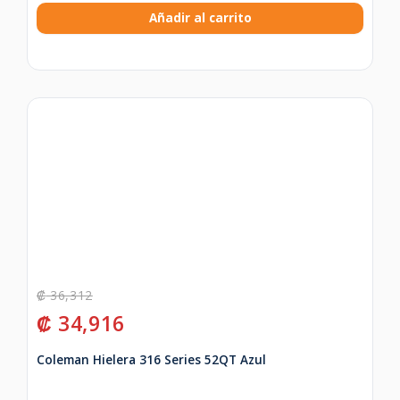
Añadir al carrito
₡
36,312
₡
34,916
Coleman Hielera 316 Series 52QT Azul