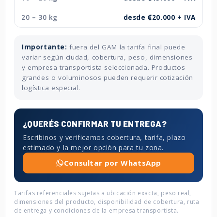
20 – 30 kg
desde ₡20.000 + IVA
Importante:
fuera del GAM la tarifa final puede
variar según ciudad, cobertura, peso, dimensiones
y empresa transportista seleccionada. Productos
grandes o voluminosos pueden requerir cotización
logística especial.
¿QUERÉS CONFIRMAR TU ENTREGA?
Escribinos y verificamos cobertura, tarifa, plazo
estimado y la mejor opción para tu zona.
Consultar por WhatsApp
Tarifas referenciales sujetas a ubicación exacta, peso real,
dimensiones del producto, disponibilidad de cobertura, ruta
de entrega y condiciones de la empresa transportista.