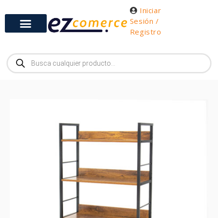
Iniciar
Sesión /
Registro
Gabinetes y Herramientas