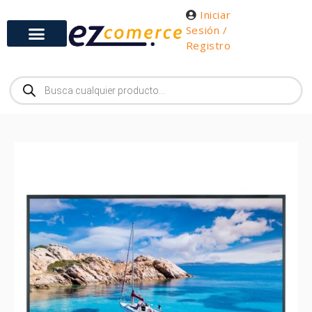
Iniciar
Sesión /
Registro
Gabinetes y Herramientas