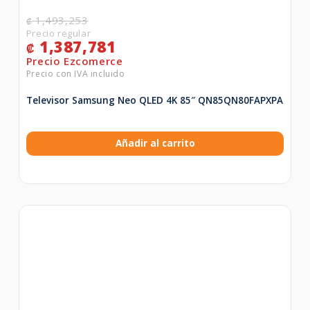
1,493,253
₡
1,387,781
₡
Televisor Samsung Neo QLED 4K 85″ QN85QN80FAPXPA
Añadir al carrito